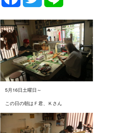
a
w
i
c
i
n
e
t
e
b
t
5月16日土曜日～
o
e
この日の朝はＦ君、Ｋさん
o
r
k