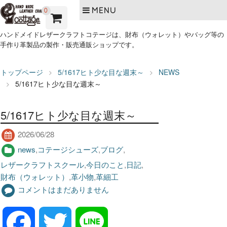
MENU
0
ハンドメイドレザークラフトコテージは、財布（ウォレット）やバッグ等の
手作り革製品の製作・販売通販ショップです。
トップページ
5/1617ヒト少な目な週末～
NEWS
5/1617ヒト少な目な週末～
5/1617ヒト少な目な週末～
2026/06/28
news
,
コテージシューズ
,
ブログ
,
レザークラフトスクール
,
今日のこと
,
日記
,
財布（ウォレット）
,
革小物
,
革細工
コメントはまだありません
F
T
L