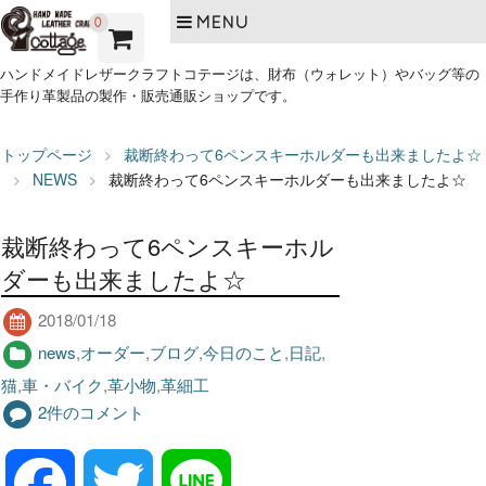
MENU
0
ハンドメイドレザークラフトコテージは、財布（ウォレット）やバッグ等の
手作り革製品の製作・販売通販ショップです。
トップページ
裁断終わって6ペンスキーホルダーも出来ましたよ☆
NEWS
裁断終わって6ペンスキーホルダーも出来ましたよ☆
裁断終わって6ペンスキーホル
ダーも出来ましたよ☆
2018/01/18
news
,
オーダー
,
ブログ
,
今日のこと
,
日記
,
猫
,
車・バイク
,
革小物
,
革細工
2件のコメント
F
T
L