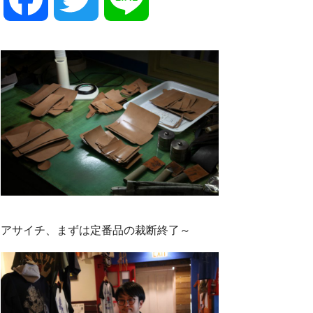
a
w
i
c
i
n
e
t
e
b
t
o
e
アサイチ、まずは定番品の裁断終了～
o
r
k