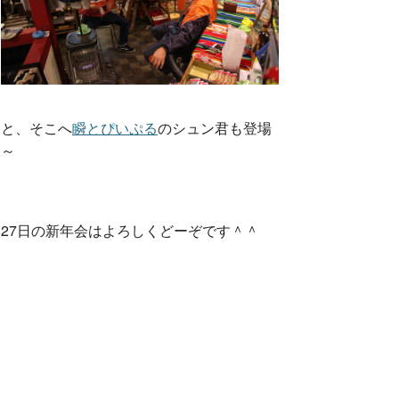
と、そこへ
瞬とぴいぷる
のシュン君も登場
～
27日の新年会はよろしくどーぞです＾＾