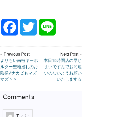
F
T
L
a
w
i
« Previous Post
Next Post »
よりもい南極キーホ
本日15時閉店の早じ
c
i
n
ルダー聖地巡礼のお
まいですんでお間違
陰様♪ナカビもマズ
いのないようお願い
e
t
e
マズ＾＾
いたします☆
b
t
Comments
o
e
より:
T