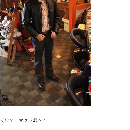
そいで、マクド君＾＾