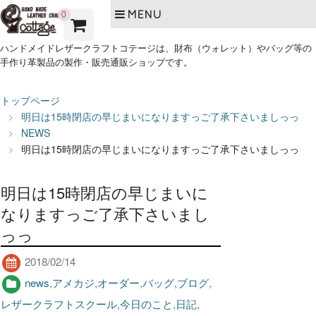
MENU
0
ハンドメイドレザークラフトコテージは、財布（ウォレット）やバッグ等の
手作り革製品の製作・販売通販ショップです。
トップページ
明日は15時閉店の早じまいになりますっご了承下さいましっっ
NEWS
明日は15時閉店の早じまいになりますっご了承下さいましっっ
明日は15時閉店の早じまいに
なりますっご了承下さいまし
っっ
2018/02/14
news
,
アメカジ
,
オーダー
,
バッグ
,
ブログ
,
レザークラフトスクール
,
今日のこと
,
日記
,