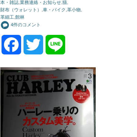
本・雑誌
,
業務連絡・お知らせ
,
猫
,
財布（ウォレット）
,
車・バイク
,
革小物
,
革細工
,
館林
4件のコメント
F
T
L
a
w
i
c
i
n
e
t
e
b
t