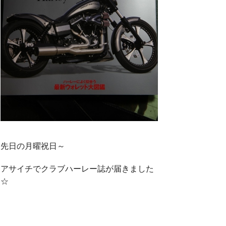
o
e
o
r
k
先日の月曜祝日～
アサイチでクラブハーレー誌が届きました
☆