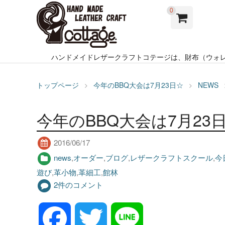
0
ハンドメイドレザークラフトコテージは、財布（ウォ
トップページ
今年のBBQ大会は7月23日☆
NEWS
今年のBBQ大会は7月23
2016/06/17
news
,
オーダー
,
ブログ
,
レザークラフトスクール
,
今
遊び
,
革小物
,
革細工
,
館林
2件のコメント
F
T
L