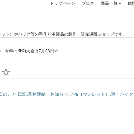
トップページ
ブログ
商品一覧
体
レット）やバッグ等の手作り革製品の製作・販売通販ショップです。
今年のBBQ大会は7月23日☆
日☆
日のこと
,
日記
,
業務連絡・お知らせ
,
財布（ウォレット）
,
車・バイク