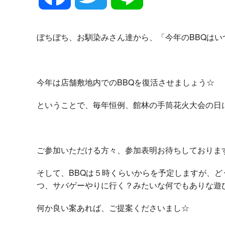
a
w
i
ぼちぼち、お馴染みさん達から、「今年のBBQは
c
i
n
今年は店舗敷地内でのBBQを復活させましょう☆
e
t
e
ということで、毎年恒例、館林の手筒花火大会の日
b
t
ご参加いただける方々、参加表明お待ちしておりま
o
e
そして、BBQは５時くらいからを予定しますが、ど
つ、サバゲーやりに行く？みたいな何でもありな遊
o
r
何か良い案あれば、ご提案くださいまし☆
k