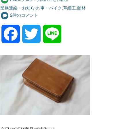
業務連絡・お知らせ
,
車・バイク
,
革細工
,
館林
2件のコメント
F
T
L
a
w
i
c
i
n
e
t
e
b
t
o
e