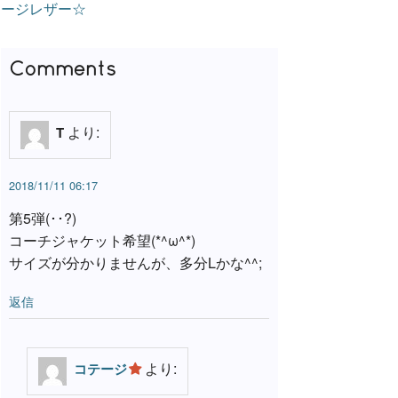
ージレザー☆
e
t
e
Comments
b
t
より:
T
o
e
2018/11/11 06:17
o
r
第5弾(･･?)
コーチジャケット希望(*^ω^*)
k
サイズが分かりませんが、多分Lかな^^;
返信
より:
コテージ