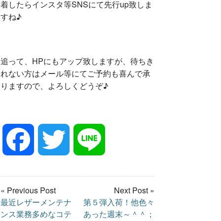
着したらインスタ等SNSにて先行up致しま
すね♪
追って、HPにもアップ致しますが、待ちき
れない方はメール等にてご予約も喜んで承
りますので、よろしくどうぞ♪
F
T
L
a
w
i
« Previous Post
Next Post »
最近レザーメンテナ
第５弾入荷！他色々
c
i
n
ンス業務多めなコテ
あった週末～＾＾；