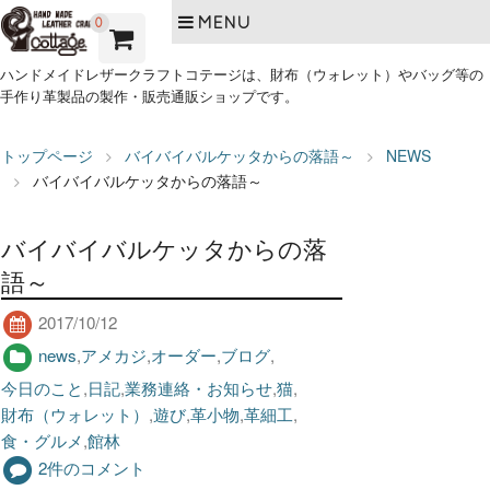
MENU
0
ハンドメイドレザークラフトコテージは、財布（ウォレット）やバッグ等の
手作り革製品の製作・販売通販ショップです。
トップページ
バイバイバルケッタからの落語～
NEWS
バイバイバルケッタからの落語～
バイバイバルケッタからの落
語～
2017/10/12
news
,
アメカジ
,
オーダー
,
ブログ
,
今日のこと
,
日記
,
業務連絡・お知らせ
,
猫
,
財布（ウォレット）
,
遊び
,
革小物
,
革細工
,
食・グルメ
,
館林
2件のコメント