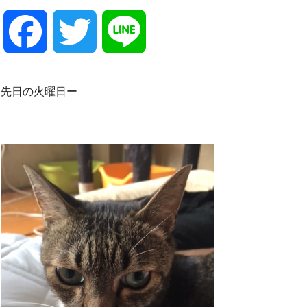
F
T
L
a
w
i
先日の火曜日ー
c
i
n
e
t
e
b
t
o
e
o
r