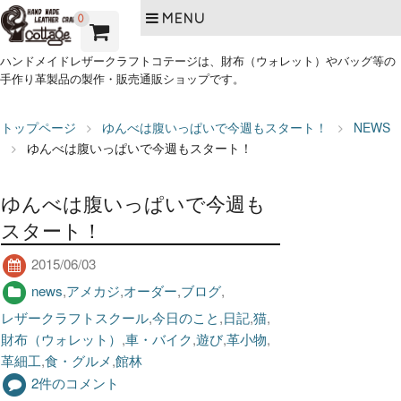
MENU
0
ハンドメイドレザークラフトコテージは、財布（ウォレット）やバッグ等の
手作り革製品の製作・販売通販ショップです。
トップページ
ゆんべは腹いっぱいで今週もスタート！
NEWS
ゆんべは腹いっぱいで今週もスタート！
ゆんべは腹いっぱいで今週も
スタート！
2015/06/03
news
,
アメカジ
,
オーダー
,
ブログ
,
レザークラフトスクール
,
今日のこと
,
日記
,
猫
,
財布（ウォレット）
,
車・バイク
,
遊び
,
革小物
,
革細工
,
食・グルメ
,
館林
2件のコメント