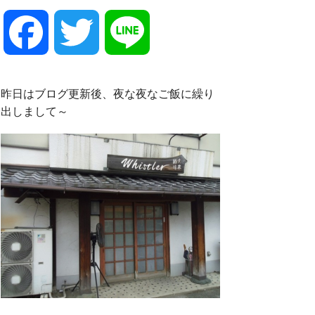
F
T
L
a
w
i
昨日はブログ更新後、夜な夜なご飯に繰り
出しまして～
c
i
n
e
t
e
b
t
o
e
o
r