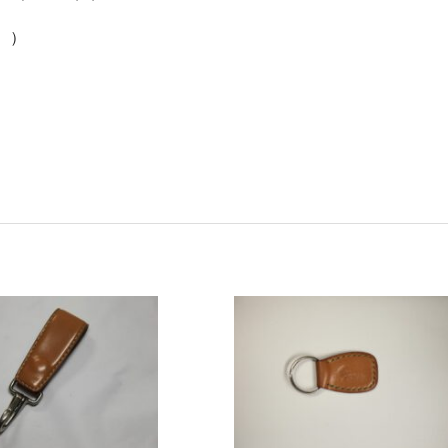
み））
。