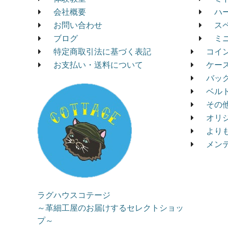
会社概要
ハ
お問い合わせ
ス
ブログ
ミ
特定商取引法に基づく表記
コイ
お支払い・送料について
ケー
バッ
ベル
その
オリ
より
メン
ラグハウスコテージ
～革細工屋のお届けするセレクトショッ
プ～