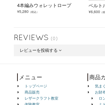
o
e
4本編みウォレットロープ
ベルト
¥5,280
¥6,600
（税込）
（
o
r
k
REVIEWS
(0)
レビューを投稿する
メニュー
商品
トップページ
気ま
商品販売
お財
レザークラフト教室
ロ
体験教室
ミ