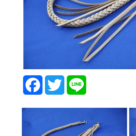
F
T
L
a
w
i
c
i
n