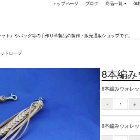
トップページ
ブログ
商品一覧
体
レット）やバッグ等の手作り革製品の製作・販売通販ショップです。
レットロープ
8本編
8本編みウォレ
8本編みウォレ