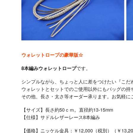
e
t
e
b
t
o
e
ウォレットロープの豪華版☆
o
r
8本編みウォレットロープ
です。
シンプルながら、ちょっと人に差をつけたい『こだ
k
ウォレットとセットでのご使用以外にもバッグの持
その他、長さ・太さ等オーダー承ります。お気軽に
【サイズ】長さ約50ｃｍ。直径約13-15mm
【仕様】サドルレザーレース8本編み
【価格】ニッケル金具：￥12,000（税別）（￥13,2