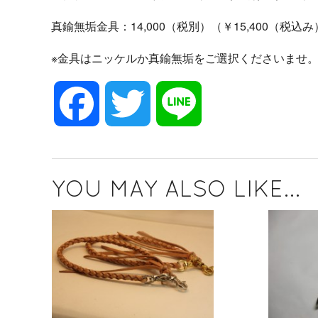
真鍮無垢金具：14,000（税別）（￥15,400（税込
※金具はニッケルか真鍮無垢をご選択くださいませ
F
T
L
a
w
i
YOU MAY ALSO LIKE...
c
i
n
e
t
e
b
t