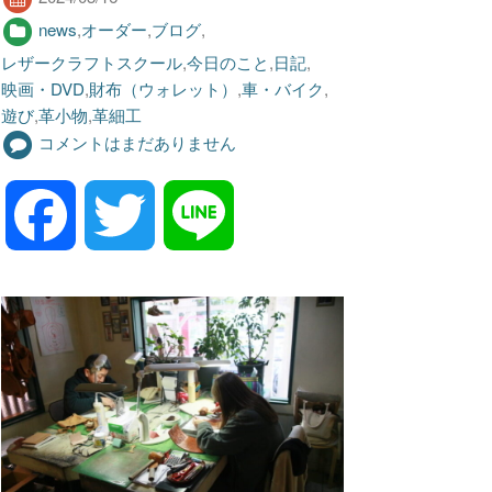
news
,
オーダー
,
ブログ
,
レザークラフトスクール
,
今日のこと
,
日記
,
映画・DVD
,
財布（ウォレット）
,
車・バイク
,
遊び
,
革小物
,
革細工
コメントはまだありません
F
T
L
a
w
i
c
i
n
e
t
e