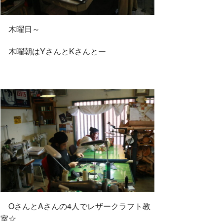
b
t
木曜日～
o
e
木曜朝はYさんとKさんとー
o
r
k
OさんとAさんの4人でレザークラフト教
室☆