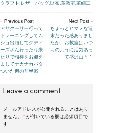
クラフト
,
レザーバッグ
,
財布
,
革教室
,
革細工
c
i
n
« Previous Post
Next Post »
e
t
e
アサクーサー行って
ちょっとヒマメな週
トレーニングしてム
末だった感ありまし
ショ出頭してグディ
たが、お教室はいつ
b
t
ーズさん行ったり来
ものように活気あっ
たりで相棒をお迎え
て盛沢山＾＾
ましてナカナカバタ
o
e
ついた週の前半戦
o
r
Leave a comment
k
メールアドレスが公開されることはあり
ません。
*
が付いている欄は必須項目で
す