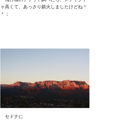
ャ高くて、あっさり鎮火しましたけどね＾
＾；
o
r
k
セドナに