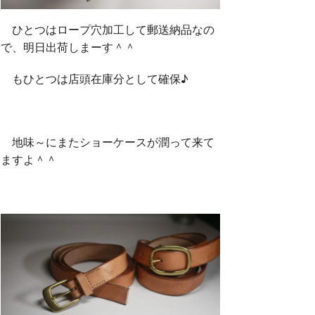
ひとつはロープ穴加工して郵送納品なの
で、明日出荷しまーす＾＾
もひとつは店頭在庫分として確保♪
地味～にまたショーケースが潤って来て
ますよ＾＾