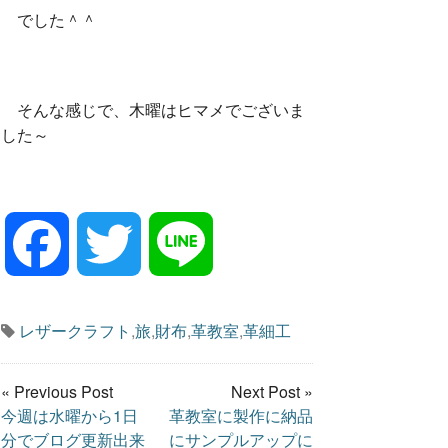
でした＾＾
そんな感じで、木曜はヒマメでございま
した～
F
T
L
a
w
i
レザークラフト
,
旅
,
財布
,
革教室
,
革細工
c
i
n
« Previous Post
Next Post »
今週は水曜から1日
革教室に製作に納品
e
t
e
分でブログ更新出来
にサンプルアップに