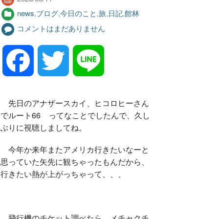
news
,
ブログ
,
今日のこと
,
旅
,
日記
,
館林
コメントはまだありません
F
T
L
a
w
i
先日のアナザースカイ、ヒコロヒーさん
でルート66 ってなことでしたんで、久し
c
i
n
ぶりに視聴しましてね。
今年か来年またアメリカ行きたいなーと
e
t
e
思っていた矢先に観ちゃったもんだから、
行きたい熱が上がっちゃって、、、
b
t
o
e
飛行機のチケット調べたら、メチャクチ