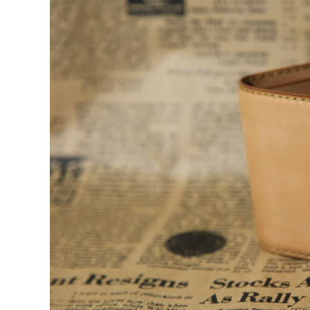
e
t
e
b
t
o
e
o
r
k