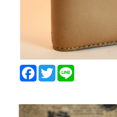
F
T
L
a
w
i
c
i
n