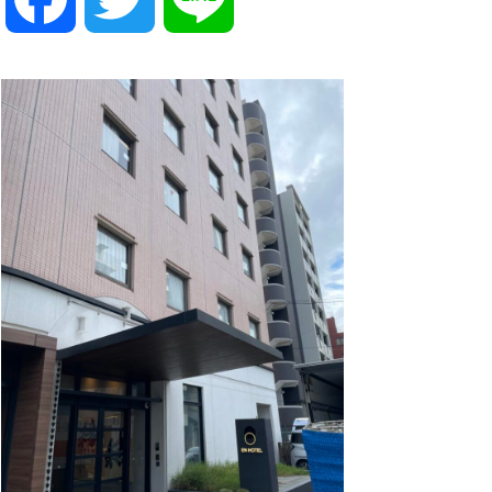
a
w
i
c
i
n
e
t
e
b
t
o
e
o
r
k