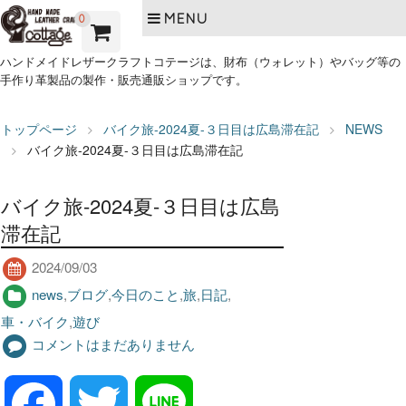
MENU
0
ハンドメイドレザークラフトコテージは、財布（ウォレット）やバッグ等の
手作り革製品の製作・販売通販ショップです。
トップページ
バイク旅-2024夏-３日目は広島滞在記
NEWS
バイク旅-2024夏-３日目は広島滞在記
バイク旅-2024夏-３日目は広島
滞在記
2024/09/03
news
,
ブログ
,
今日のこと
,
旅
,
日記
,
車・バイク
,
遊び
コメントはまだありません
F
T
L