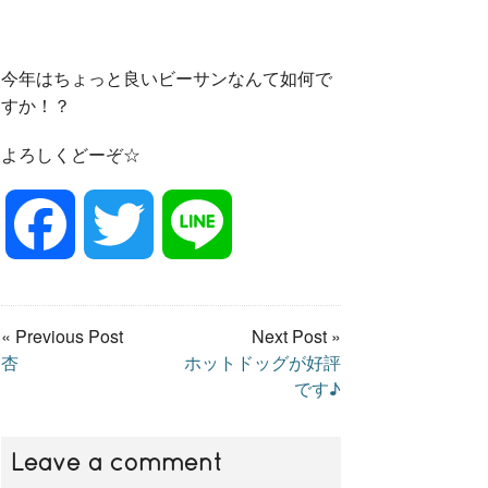
今年はちょっと良いビーサンなんて如何で
すか！？
よろしくどーぞ☆
F
T
L
a
w
i
« Previous Post
Next Post »
杏
ホットドッグが好評
c
i
n
です♪
e
t
e
Leave a comment