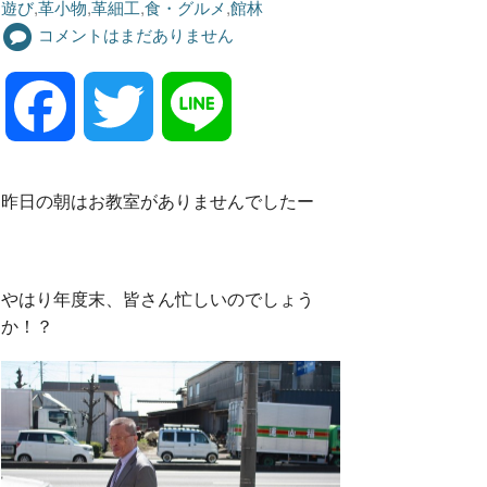
遊び
,
革小物
,
革細工
,
食・グルメ
,
館林
コメントはまだありません
F
T
L
a
w
i
昨日の朝はお教室がありませんでしたー
c
i
n
やはり年度末、皆さん忙しいのでしょう
e
t
e
か！？
b
t
o
e