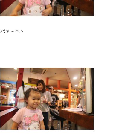
バァ～＾＾