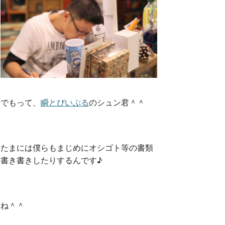
でもって、
瞬とぴいぷる
のシュン君＾＾
たまには僕らもまじめにオシゴト等の書類
書き書きしたりするんです♪
ね＾＾