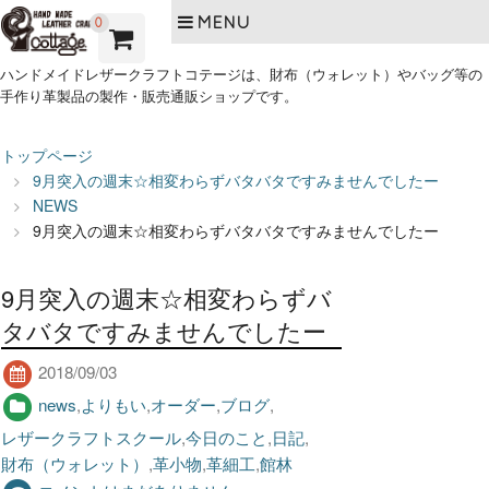
MENU
0
ハンドメイドレザークラフトコテージは、財布（ウォレット）やバッグ等の
手作り革製品の製作・販売通販ショップです。
トップページ
9月突入の週末☆相変わらずバタバタですみませんでしたー
NEWS
9月突入の週末☆相変わらずバタバタですみませんでしたー
9月突入の週末☆相変わらずバ
タバタですみませんでしたー
2018/09/03
news
,
よりもい
,
オーダー
,
ブログ
,
レザークラフトスクール
,
今日のこと
,
日記
,
財布（ウォレット）
,
革小物
,
革細工
,
館林