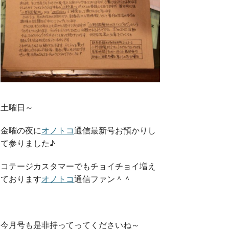
o
r
k
土曜日～
金曜の夜に
オノトコ
通信最新号お預かりし
て参りました♪
コテージカスタマーでもチョイチョイ増え
ております
オノトコ
通信ファン＾＾
今月号も是非持ってってくださいね～