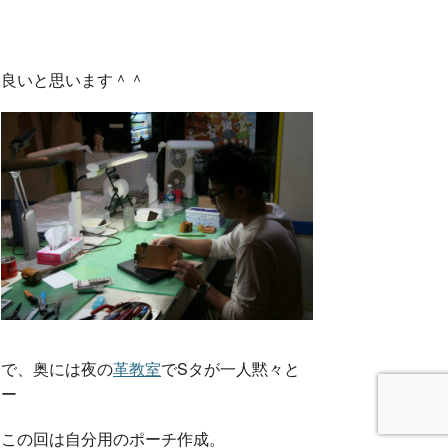
良いと思います＾＾
で、奥には夜の
革教室
でSタが一人黙々と
ー
この回は自分用のポーチ作成。