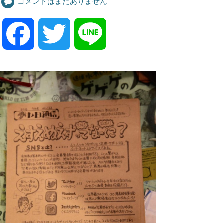
コメントはまだありません
F
T
L
a
w
i
c
i
n
e
t
e
b
t
o
e