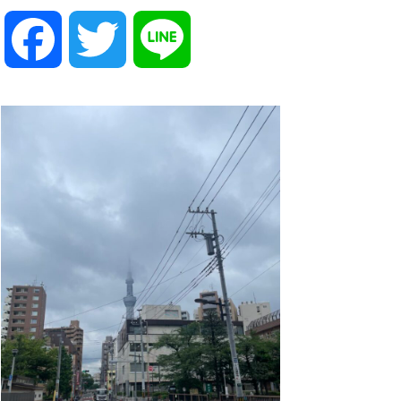
F
T
L
a
w
i
c
i
n
e
t
e
b
t
o
e
o
r