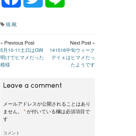
a
w
i
猫
,
靴
c
i
n
« Previous Post
Next Post »
5月10-11土日はGW
141516中旬ウィーク
e
t
e
明けでヒマメだった
デイｓはヒマメだっ
模様
たようです
b
t
Leave a comment
o
e
メールアドレスが公開されることはあり
ません。
*
が付いている欄は必須項目で
o
r
す
コメント
k