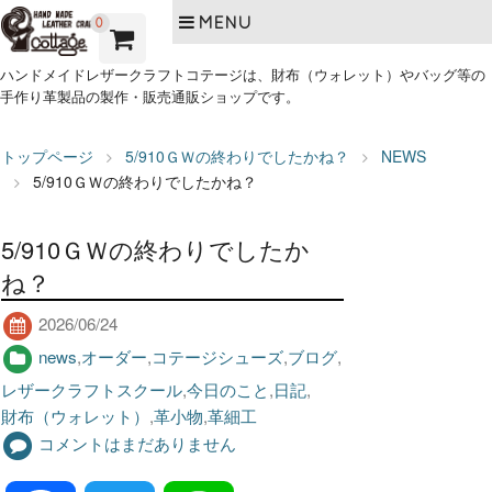
MENU
0
ハンドメイドレザークラフトコテージは、財布（ウォレット）やバッグ等の
手作り革製品の製作・販売通販ショップです。
トップページ
5/910ＧＷの終わりでしたかね？
NEWS
5/910ＧＷの終わりでしたかね？
5/910ＧＷの終わりでしたか
ね？
2026/06/24
news
,
オーダー
,
コテージシューズ
,
ブログ
,
レザークラフトスクール
,
今日のこと
,
日記
,
財布（ウォレット）
,
革小物
,
革細工
コメントはまだありません