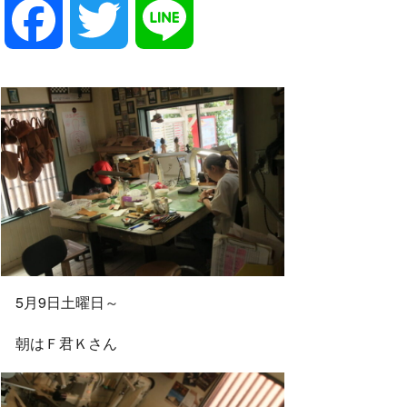
F
T
L
a
w
i
c
i
n
e
t
e
b
t
5月9日土曜日～
o
e
朝はＦ君Ｋさん
o
r