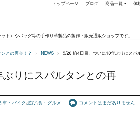
トップページ
ブログ
商品一覧
体
レット）やバッグ等の手作り革製品の製作・販売通販ショップです。
ルタンとの再会！？
NEWS
5/28 旅4日目、ついに10年ぶりにス
10年ぶりにスパルタンとの再
記
,
車・バイク
,
遊び
,
食・グルメ
コメントはまだありません