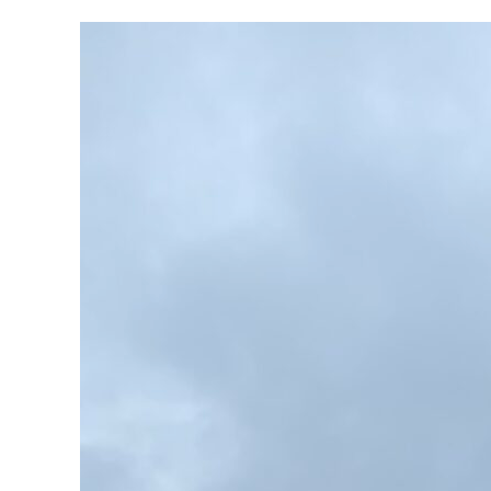
a
w
i
c
i
n
e
t
e
b
t
o
e
o
r
k