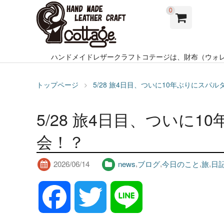
0
ハンドメイドレザークラフトコテージは、財布（ウォ
トップページ
5/28 旅4日目、ついに10年ぶりにスパ
5/28 旅4日目、ついに
会！？
2026/06/14
news
,
ブログ
,
今日のこと
,
旅
,
日
F
T
L