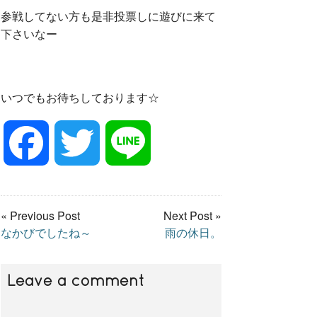
参戦してない方も是非投票しに遊びに来て
下さいなー
いつでもお待ちしております☆
F
T
L
a
w
i
« Previous Post
Next Post »
なかびでしたね～
雨の休日。
c
i
n
e
t
e
Leave a comment