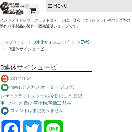
MENU
0
ハンドメイドレザークラフトコテージは、財布（ウォレット）やバッグ等の
手作り革製品の製作・販売通販ショップです。
トップページ
3連休サイシュービ
NEWS
3連休サイシュービ
3連休サイシュービ
2014/11/24
news
,
アメカジ
,
オーダー
,
ブログ
,
レザークラフトスクール
,
今日のこと
,
日記
,
車・バイク
,
遊び
,
革小物
,
革細工
,
館林
コメントはまだありません
F
T
L