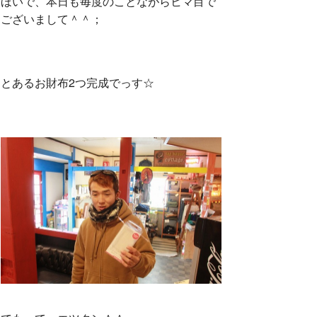
ほいで、本日も毎度のことながらヒマ目で
ございまして＾＾；
とあるお財布2つ完成でっす☆