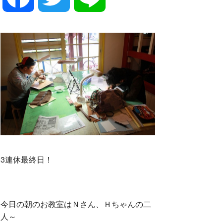
a
w
i
c
i
n
e
t
e
b
t
o
e
3連休最終日！
o
r
今日の朝のお教室はＮさん、Ｈちゃんの二
人～
k