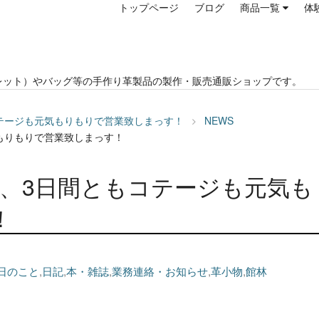
トップページ
ブログ
商品一覧
体
レット）やバッグ等の手作り革製品の製作・販売通販ショップです。
テージも元気もりもりで営業致しまっす！
NEWS
もりもりで営業致しまっす！
が、3日間ともコテージも元気も
！
日のこと
,
日記
,
本・雑誌
,
業務連絡・お知らせ
,
革小物
,
館林