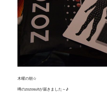
k
木曜の朝☆
噂のzozosuitが届きました～♪