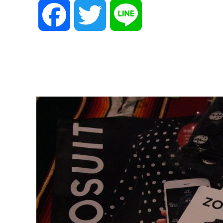
F
T
L
a
w
i
c
i
n
e
t
e
b
t
o
e
o
r