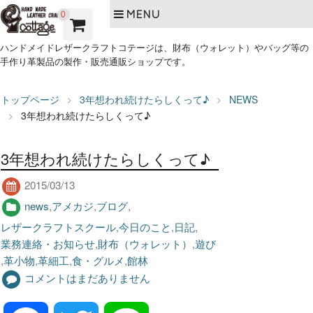
MENU
0
ハンドメイドレザークラフトコテージは、財布（ウォレット）やバッグ等の
手作り革製品の製作・販売通販ショップです。
トップページ
3年想われ続けたらしくって♪
NEWS
3年想われ続けたらしくって♪
3年想われ続けたらしくって♪
2015/03/13
news
,
アメカジ
,
ブログ
,
レザークラフトスクール
,
今日のこと
,
日記
,
業務連絡・お知らせ
,
財布（ウォレット）
,
遊び
,
革小物
,
革細工
,
食・グルメ
,
館林
コメントはまだありません