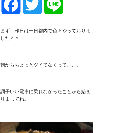
F
T
L
a
w
i
まず、昨日は一日都内で色々やっておりま
した＾＾
c
i
n
e
t
e
朝からちょっとツイてなくって、、、
b
t
調子いい電車に乗れなかったことから始ま
りましてね。
o
e
o
r