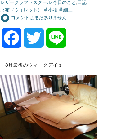
レザークラフトスクール
,
今日のこと
,
日記
,
財布（ウォレット）
,
革小物
,
革細工
コメントはまだありません
F
T
L
a
w
i
8月最後のウィークデイｓ
c
i
n
e
t
e
b
t
o
e