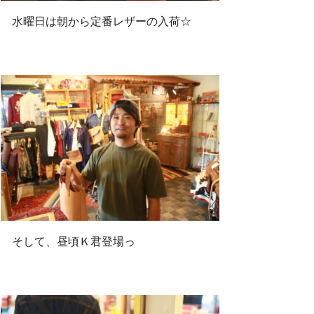
水曜日は朝から定番レザーの入荷☆
o
r
k
そして、昼頃Ｋ君登場っ