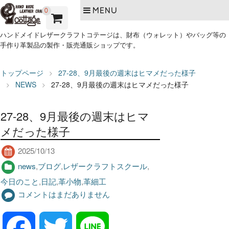
MENU
0
ハンドメイドレザークラフトコテージは、財布（ウォレット）やバッグ等の
手作り革製品の製作・販売通販ショップです。
トップページ
27-28、9月最後の週末はヒマメだった様子
NEWS
27-28、9月最後の週末はヒマメだった様子
27-28、9月最後の週末はヒマ
メだった様子
2025/10/13
news
,
ブログ
,
レザークラフトスクール
,
今日のこと
,
日記
,
革小物
,
革細工
コメントはまだありません
F
T
L