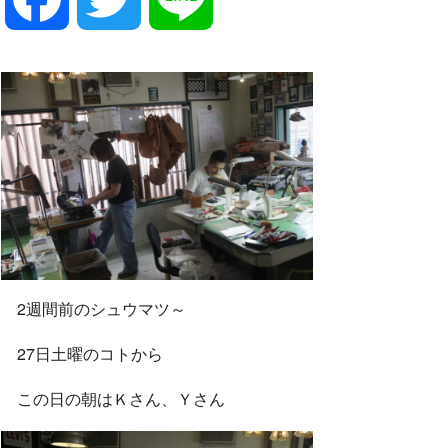
a
w
i
c
i
n
e
t
e
b
t
2週間前のシュウマツ～
o
e
27日土曜のコトから
o
r
この日の朝はＫさん、Ｙさん
k