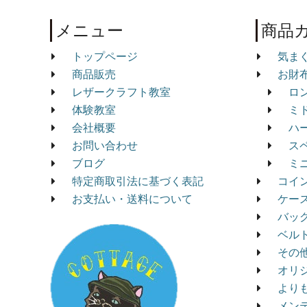
メニュー
商品
トップページ
気ま
商品販売
お財
レザークラフト教室
ロ
体験教室
ミ
会社概要
ハ
お問い合わせ
ス
ブログ
ミ
特定商取引法に基づく表記
コイ
お支払い・送料について
ケー
バッ
ベル
その
オリ
より
メン