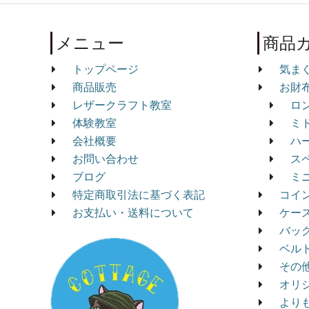
メニュー
商品
トップページ
気ま
商品販売
お財
レザークラフト教室
ロ
体験教室
ミ
会社概要
ハ
お問い合わせ
ス
ブログ
ミ
特定商取引法に基づく表記
コイ
お支払い・送料について
ケー
バッ
ベル
その
オリ
より