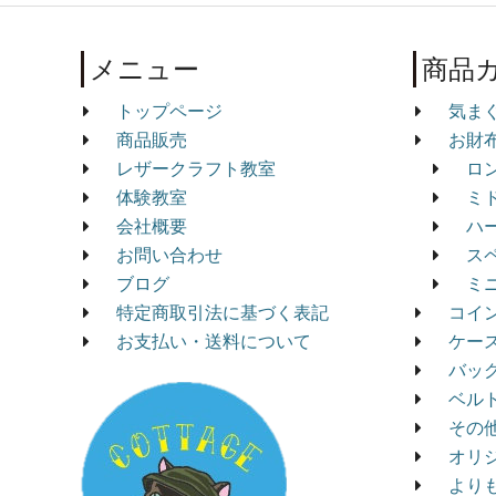
メニュー
商品
トップページ
気ま
商品販売
お財
レザークラフト教室
ロ
体験教室
ミ
会社概要
ハ
お問い合わせ
ス
ブログ
ミ
特定商取引法に基づく表記
コイ
お支払い・送料について
ケー
バッ
ベル
その
オリ
より