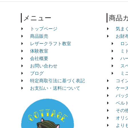
メニュー
商品
トップページ
気ま
商品販売
お財
レザークラフト教室
ロ
体験教室
ミ
会社概要
ハ
お問い合わせ
ス
ブログ
ミ
特定商取引法に基づく表記
コイ
お支払い・送料について
ケー
バッ
ベル
その
オリ
より