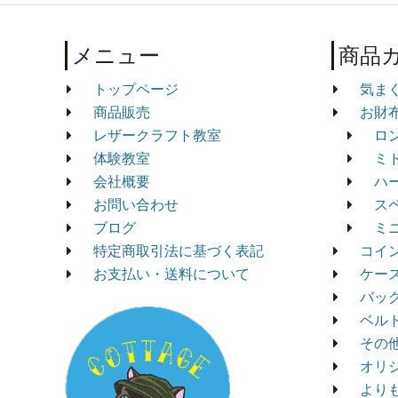
メニュー
商品
トップページ
気ま
商品販売
お財
レザークラフト教室
ロ
体験教室
ミ
会社概要
ハ
お問い合わせ
ス
ブログ
ミ
特定商取引法に基づく表記
コイ
お支払い・送料について
ケー
バッ
ベル
その
オリ
より