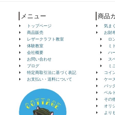
メニュー
商品
トップページ
気ま
商品販売
お財
レザークラフト教室
ロ
体験教室
ミ
会社概要
ハ
お問い合わせ
ス
ブログ
ミ
特定商取引法に基づく表記
コイ
お支払い・送料について
ケー
バッ
ベル
その
オリ
より