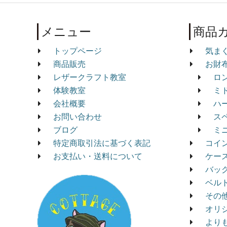
メニュー
商品
トップページ
気ま
商品販売
お財
レザークラフト教室
ロ
体験教室
ミ
会社概要
ハ
お問い合わせ
ス
ブログ
ミ
特定商取引法に基づく表記
コイ
お支払い・送料について
ケー
バッ
ベル
その
オリ
より