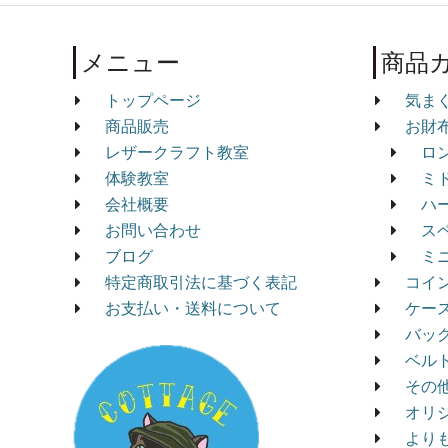
メニュー
商品
トップページ
気ま
商品販売
お財
レザークラフト教室
ロ
体験教室
ミ
会社概要
ハ
お問い合わせ
ス
ブログ
ミ
特定商取引法に基づく表記
コイ
お支払い・送料について
ケー
バッ
ベル
その
オリ
より