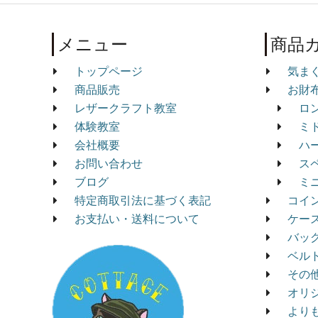
メニュー
商品
トップページ
気ま
商品販売
お財
レザークラフト教室
ロ
体験教室
ミ
会社概要
ハ
お問い合わせ
ス
ブログ
ミ
特定商取引法に基づく表記
コイ
お支払い・送料について
ケー
バッ
ベル
その
オリ
より