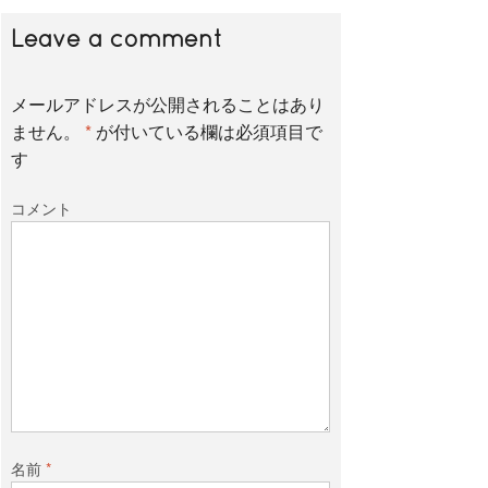
b
t
Leave a comment
o
e
メールアドレスが公開されることはあり
ません。
*
が付いている欄は必須項目で
す
o
r
コメント
k
名前
*