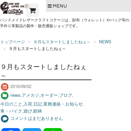
MENU
0
ハンドメイドレザークラフトコテージは、財布（ウォレット）やバッグ等の
手作り革製品の製作・販売通販ショップです。
トップページ
９月もスタートしましたねぇ～
NEWS
９月もスタートしましたねぇ～
９月もスタートしましたねぇ
～
2016/09/02
news
,
アメカジ
,
オーダー
,
ブログ
,
今日のこと
,
入荷
,
日記
,
業務連絡・お知らせ
,
車・バイク
,
遊び
,
館林
コメントはまだありません