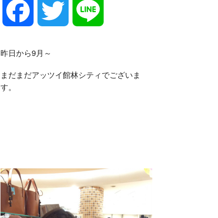
F
T
L
a
w
i
昨日から9月～
c
i
n
まだまだアッツイ館林シティでございま
す。
e
t
e
b
t
o
e
o
r