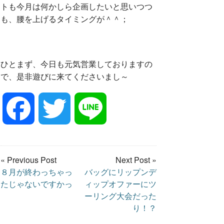
トも今月は何かしら企画したいと思いつつ
も、腰を上げるタイミングが＾＾；
ひとまず、今日も元気営業しておりますの
で、是非遊びに来てくださいまし～
F
T
L
a
w
i
« Previous Post
Next Post »
８月が終わっちゃっ
バッグにリップンデ
c
i
n
たじゃないですかっ
ィップオファーにツ
ーリング大会だった
e
t
e
り！？