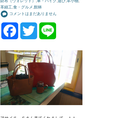
財布（ウォレット）
,
車・バイク
,
遊び
,
革小物
,
革細工
,
食・グルメ
,
館林
コメントはまだありません
F
T
L
a
w
i
c
i
n
e
t
e
b
t
o
e
アサイチ、Ｓさん来てくれまして～＾＾