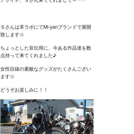
o
r
Ｓさんは革ラボにてMi-yanブランドで展開
致します☆
k
ちょっとした宣伝用に、今ある作品達を数
点持って来てくれました♪
女性目線の素敵なグッズがたくさんござい
ます☆
どうぞお楽しみに！！