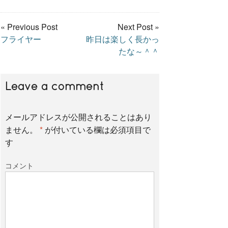
a
w
i
« Previous Post
Next Post »
フライヤー
昨日は楽しく長かっ
c
i
n
たな～＾＾
e
t
e
Leave a comment
b
t
メールアドレスが公開されることはあり
ません。
*
が付いている欄は必須項目で
o
e
す
コメント
o
r
k