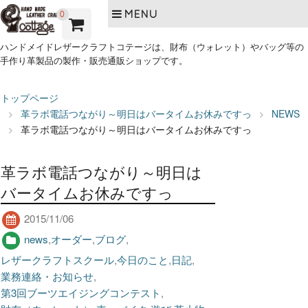
MENU
0
ハンドメイドレザークラフトコテージは、財布（ウォレット）やバッグ等の
手作り革製品の製作・販売通販ショップです。
トップページ
革ラボ電話つながり～明日はバータイムお休みですっ
NEWS
革ラボ電話つながり～明日はバータイムお休みですっ
革ラボ電話つながり～明日は
バータイムお休みですっ
2015/11/06
news
,
オーダー
,
ブログ
,
レザークラフトスクール
,
今日のこと
,
日記
,
業務連絡・お知らせ
,
第3回ブーツエイジングコンテスト
,