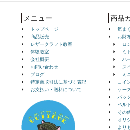
メニュー
商品
トップページ
気ま
商品販売
お財
レザークラフト教室
ロ
体験教室
ミ
会社概要
ハ
お問い合わせ
ス
ブログ
ミ
特定商取引法に基づく表記
コイ
お支払い・送料について
ケー
バッ
ベル
その
オリ
より