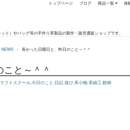
トップページ
ブログ
商品一覧
体
レット）やバッグ等の手作り革製品の製作・販売通販ショップです。
NEWS
長かった日曜日と、昨日のこと～＾＾
のこと～＾＾
ラフトスクール
,
今日のこと
,
日記
,
遊び
,
革小物
,
革細工
,
館林