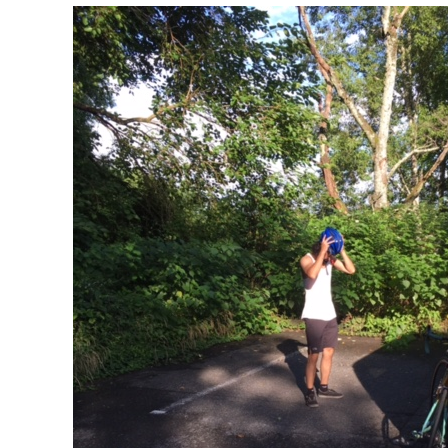
c
i
n
e
t
e
b
t
o
e
o
r
k