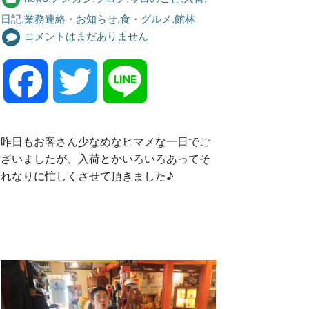
日記
,
業務連絡・お知らせ
,
食・グルメ
,
館林
コメントはまだありません
F
T
L
a
w
i
昨日もお客さん少なめなヒマメな一日でご
ざいましたが、入荷とかいろいろあってそ
c
i
n
れなりに忙しくさせて頂きました♪
e
t
e
b
t
o
e