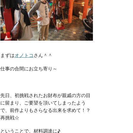
o
r
k
まずは
オノトコ
さん＾＾
仕事の合間にお立ち寄り～
先日、初挑戦されたお財布が親戚の方の目
に留まり、ご要望を頂いてしまったよう
で、前作よりもさらなる出来を求めて！？
再挑戦☆
ということで、材料調達に♪