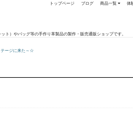
トップページ
ブログ
商品一覧
体
レット）やバッグ等の手作り革製品の製作・販売通販ショップです。
Pコテージに来た～☆