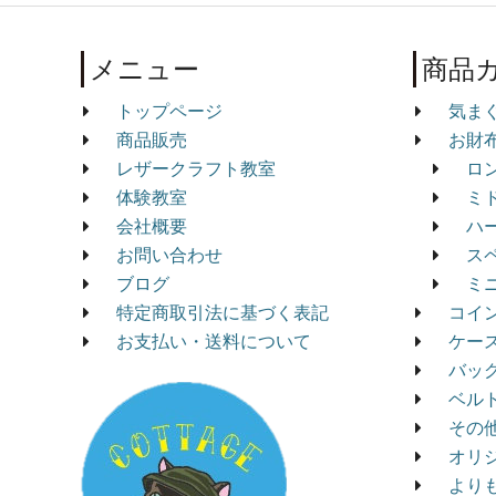
メニュー
商品
トップページ
気ま
商品販売
お財
レザークラフト教室
ロ
体験教室
ミ
会社概要
ハ
お問い合わせ
ス
ブログ
ミ
特定商取引法に基づく表記
コイ
お支払い・送料について
ケー
バッ
ベル
その
オリ
より