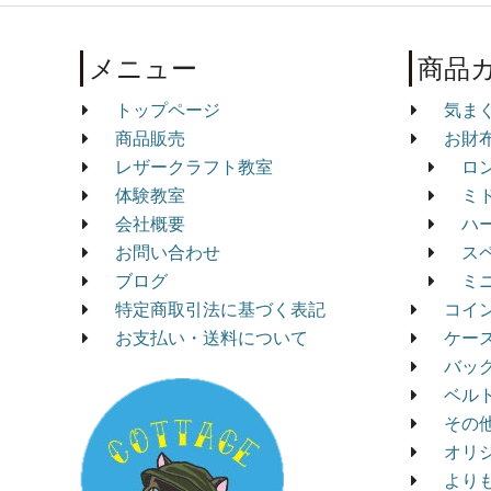
メニュー
商品
トップページ
気ま
商品販売
お財
レザークラフト教室
ロ
体験教室
ミ
会社概要
ハ
お問い合わせ
ス
ブログ
ミ
特定商取引法に基づく表記
コイ
お支払い・送料について
ケー
バッ
ベル
その
オリ
より