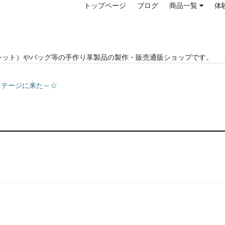
トップページ
ブログ
商品一覧
体
レット）やバッグ等の手作り革製品の製作・販売通販ショップです。
Pコテージに来た～☆