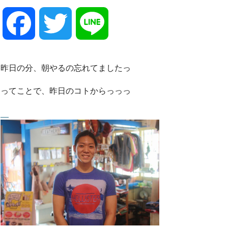
F
T
L
a
w
i
昨日の分、朝やるの忘れてましたっ
c
i
n
ってことで、昨日のコトからっっっ
e
t
e
b
t
o
e
o
r