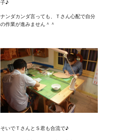
子♪
ナンダカンダ言っても、Ｔさん心配で自分
の作業が進みません＾＾
そいでＴさんとＳ君も合流で♪