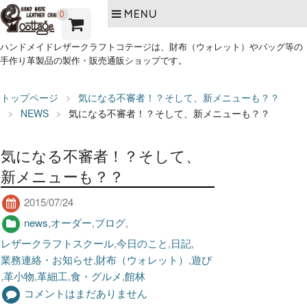
MENU
0
ハンドメイドレザークラフトコテージは、財布（ウォレット）やバッグ等の
手作り革製品の製作・販売通販ショップです。
トップページ
気になる不審者！？そして、新メニューも？？
NEWS
気になる不審者！？そして、新メニューも？？
気になる不審者！？そして、
新メニューも？？
2015/07/24
news
,
オーダー
,
ブログ
,
レザークラフトスクール
,
今日のこと
,
日記
,
業務連絡・お知らせ
,
財布（ウォレット）
,
遊び
,
革小物
,
革細工
,
食・グルメ
,
館林
コメントはまだありません