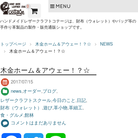
MENU
0
ハンドメイドレザークラフトコテージは、財布（ウォレット）やバッグ等の
手作り革製品の製作・販売通販ショップです。
トップページ
木金ホーム＆アウェー！？☆
NEWS
木金ホーム＆アウェー！？☆
木金ホーム＆アウェー！？☆
2017/07/15
news
,
オーダー
,
ブログ
,
レザークラフトスクール
,
今日のこと
,
日記
,
財布（ウォレット）
,
遊び
,
革小物
,
革細工
,
食・グルメ
,
館林
コメントはまだありません