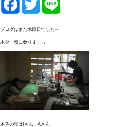
F
T
L
a
w
i
ブログはまだ木曜日でしたー
c
i
n
木金一気に参りますっ
e
t
e
b
t
o
e
o
r
木曜の朝はIさん、Aさん