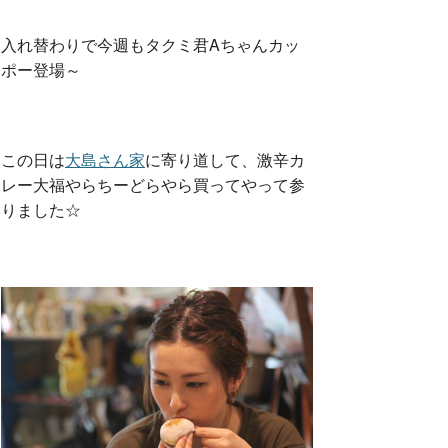
入れ替わりで今週もタクミ君Aちゃんカッ
ポー登場～
この日は
大島さん家
に寄り道して、激辛カ
レー大福やらちーどらやら買ってやって参
りました☆