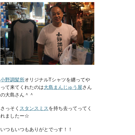
小野調髪所
オリジナルTシャツを纏ってや
って来てくれたのは
大島まんじゅう屋
さん
の大島さん＾＾
さっそく
スタンスミス
を持ち去ってってく
れましたー☆
いつもいつもありがとでっす！！