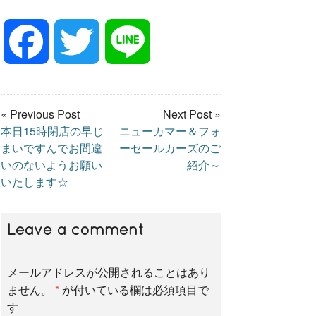
F
T
L
a
w
i
« Previous Post
Next Post »
本日15時閉店の早じ
ニューカマー＆フォ
c
i
n
まいですんでお間違
ーセールカーズのご
いのないようお願い
紹介～
e
t
e
いたします☆
b
t
Leave a comment
o
e
メールアドレスが公開されることはあり
ません。
*
が付いている欄は必須項目で
す
o
r