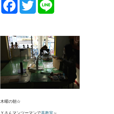
F
T
L
a
w
i
c
i
n
e
t
e
b
t
o
e
木曜の朝☆
o
r
Ｙさんマンツーマンで
革教室
～