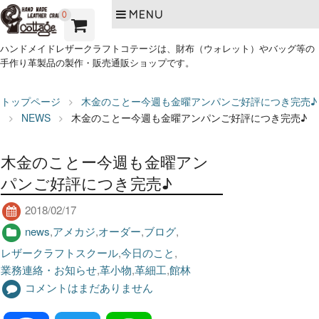
MENU
0
ハンドメイドレザークラフトコテージは、財布（ウォレット）やバッグ等の
手作り革製品の製作・販売通販ショップです。
トップページ
木金のことー今週も金曜アンパンご好評につき完売♪
NEWS
木金のことー今週も金曜アンパンご好評につき完売♪
木金のことー今週も金曜アン
パンご好評につき完売♪
2018/02/17
news
,
アメカジ
,
オーダー
,
ブログ
,
レザークラフトスクール
,
今日のこと
,
業務連絡・お知らせ
,
革小物
,
革細工
,
館林
コメントはまだありません