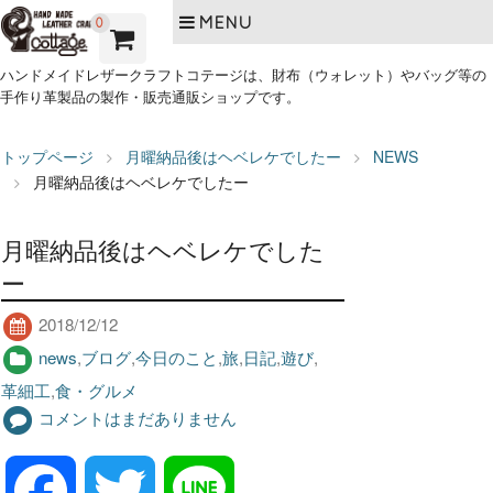
MENU
0
ハンドメイドレザークラフトコテージは、財布（ウォレット）やバッグ等の
手作り革製品の製作・販売通販ショップです。
トップページ
月曜納品後はヘベレケでしたー
NEWS
月曜納品後はヘベレケでしたー
月曜納品後はヘベレケでした
ー
2018/12/12
news
,
ブログ
,
今日のこと
,
旅
,
日記
,
遊び
,
革細工
,
食・グルメ
コメントはまだありません
F
T
L