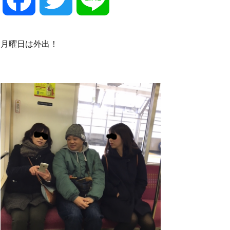
a
w
i
月曜日は外出！
c
i
n
e
t
e
b
t
o
e
o
r
k