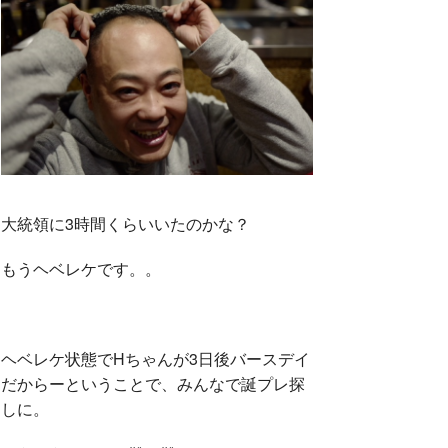
大統領に3時間くらいいたのかな？
もうヘベレケです。。
ヘベレケ状態でHちゃんが3日後バースデイ
だからーということで、みんなで誕プレ探
しに。