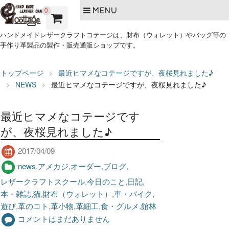
MENU
0
ハンドメイドレザークラフトコテージは、財布（ウォレット）やバッグ等の
手作り革製品の製作・販売通販ショップです。
トップページ
最近ヒマメなコテージですが、夜桜見れました♪
NEWS
最近ヒマメなコテージですが、夜桜見れました♪
最近ヒマメなコテージです
が、夜桜見れました♪
2017/04/09
news
,
アメカジ
,
オーダー
,
ブログ
,
レザークラフトスクール
,
今日のこと
,
日記
,
本・雑誌
,
猫
,
財布（ウォレット）
,
車・バイク
,
遊び
,
革のコト
,
革小物
,
革細工
,
食・グルメ
,
館林
コメントはまだありません