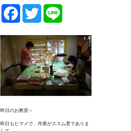
F
T
L
a
w
i
c
i
n
e
t
e
b
t
o
e
昨日のお教室～
昨日もヒマメで、作業がススム君でありま
o
r
して。