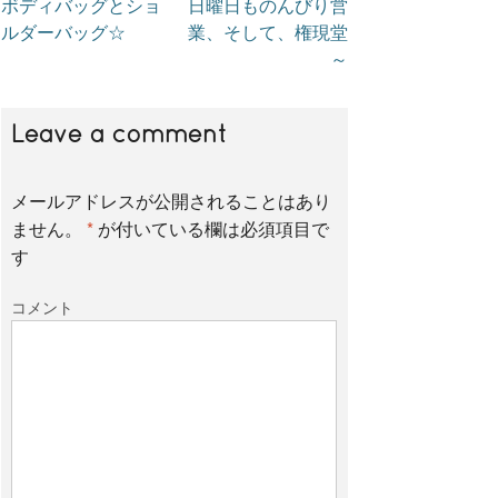
ボディバッグとショ
日曜日ものんびり営
c
i
n
ルダーバッグ☆
業、そして、権現堂
～
e
t
e
Leave a comment
b
t
メールアドレスが公開されることはあり
o
e
ません。
*
が付いている欄は必須項目で
す
o
r
コメント
k