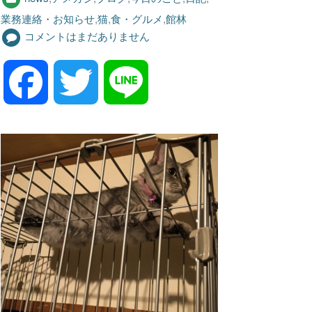
業務連絡・お知らせ
,
猫
,
食・グルメ
,
館林
コメントはまだありません
F
T
L
a
w
i
c
i
n
e
t
e
b
t
o
e