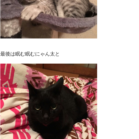
最後は眠む眠むにゃん太と