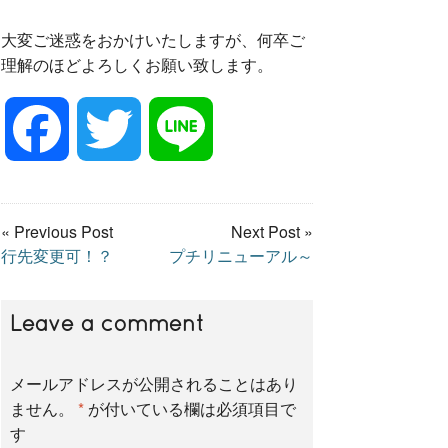
大変ご迷惑をおかけいたしますが、何卒ご
理解のほどよろしくお願い致します。
F
T
L
a
w
i
« Previous Post
Next Post »
行先変更可！？
プチリニューアル～
c
i
n
e
t
e
Leave a comment
メールアドレスが公開されることはあり
b
t
ません。
*
が付いている欄は必須項目で
す