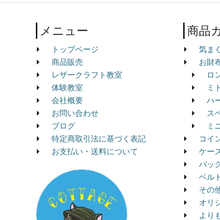
メニュー
商品
トップページ
気ま
商品販売
お財
レザークラフト教室
ロ
体験教室
ミ
会社概要
ハ
お問い合わせ
ス
ブログ
ミ
特定商取引法に基づく表記
コイ
お支払い・送料について
ケー
バッ
ベル
その
オリ
より