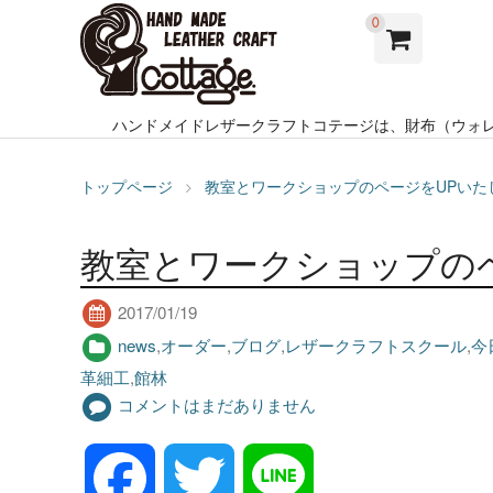
0
ハンドメイドレザークラフトコテージは、財布（ウォ
トップページ
教室とワークショップのページをUPいた
教室とワークショップの
2017/01/19
news
,
オーダー
,
ブログ
,
レザークラフトスクール
,
今
革細工
,
館林
コメントはまだありません
F
T
L