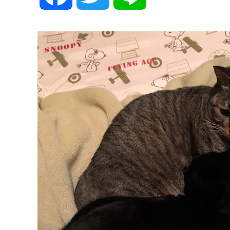
a
w
i
c
i
n
e
t
e
b
t
o
e
o
r
k