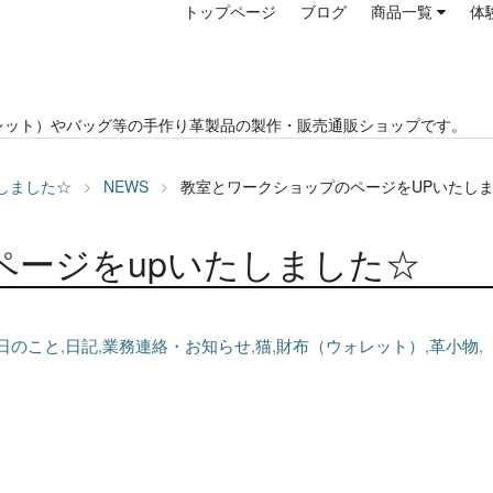
トップページ
ブログ
商品一覧
体
レット）やバッグ等の手作り革製品の製作・販売通販ショップです。
しました☆
NEWS
教室とワークショップのページをUPいたし
ページをupいたしました☆
日のこと
,
日記
,
業務連絡・お知らせ
,
猫
,
財布（ウォレット）
,
革小物
,