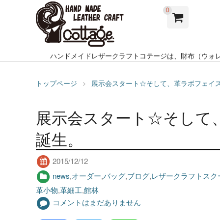
0
ハンドメイドレザークラフトコテージは、財布（ウォ
トップページ
展示会スタート☆そして、革ラボフェイ
展示会スタート☆そして
誕生。
2015/12/12
news
,
オーダー
,
バッグ
,
ブログ
,
レザークラフトスク
革小物
,
革細工
,
館林
コメントはまだありません