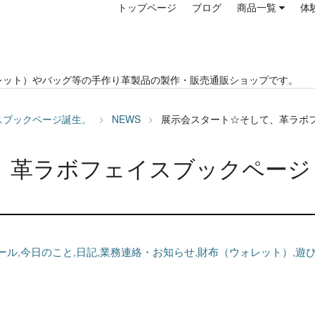
トップページ
ブログ
商品一覧
体
レット）やバッグ等の手作り革製品の製作・販売通販ショップです。
スブックページ誕生。
NEWS
展示会スタート☆そして、革ラボ
、革ラボフェイスブックページ
ール
,
今日のこと
,
日記
,
業務連絡・お知らせ
,
財布（ウォレット）
,
遊