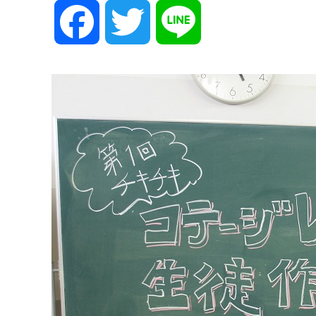
F
T
L
a
w
i
c
i
n
e
t
e
b
t
o
e
o
r