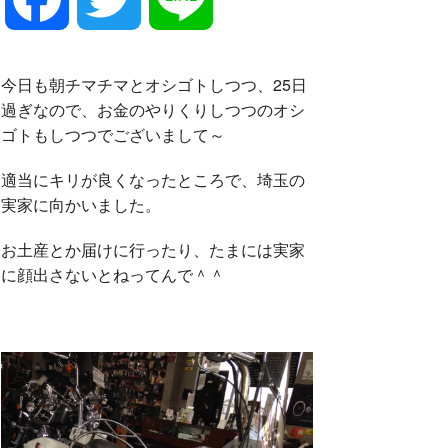
a
w
i
今日も朝チマチマとオシゴトしつつ、25日
過ぎなので、お金のやりくりしつつのオシ
c
i
n
ゴトもしつつでございまして～
適当にキリが良くなったところで、埼玉の
e
t
e
実家に向かいました。
お土産とか届けに行ったり、たまには実家
b
t
に顔出さないとねってんで＾＾
o
e
o
r
k