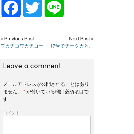
F
T
L
a
w
i
« Previous Post
Next Post »
ワカチコワカチコー
17号でチータカと。
c
i
n
e
t
e
Leave a comment
メールアドレスが公開されることはあり
b
t
ません。
*
が付いている欄は必須項目で
す
o
e
コメント
o
r