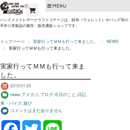
MENU
0
ハンドメイドレザークラフトコテージは、財布（ウォレット）やバッグ等の
手作り革製品の製作・販売通販ショップです。
トップページ
実家行ってＭＭも行って来ました。
NEWS
実家行ってＭＭも行って来ました。
実家行ってＭＭも行って来ま
した。
2015/01/26
news
,
アメカジ
,
ブログ
,
今日のこと
,
日記
,
車・バイク
,
遊び
コメントはまだありません
F
T
L