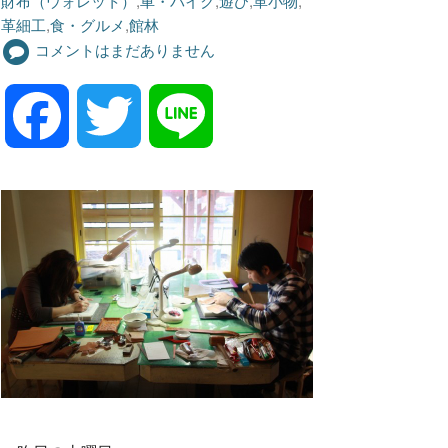
財布（ウォレット）
,
車・バイク
,
遊び
,
革小物
,
革細工
,
食・グルメ
,
館林
コメントはまだありません
F
T
L
a
w
i
c
i
n
e
t
e
b
t
o
e