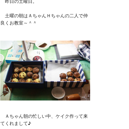
昨日の土曜日。
o
r
土曜の朝はＡちゃんＨちゃんの二人で仲
良くお教室～＾＾
k
Ａちゃん朝の忙しい中、ケイク作って来
てくれまして♪