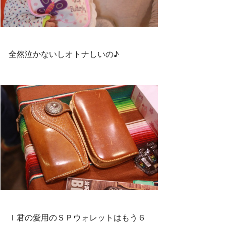
全然泣かないしオトナしいの♪
Ｉ君の愛用のＳＰウォレットはもう６