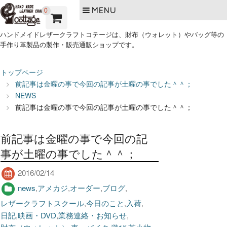
MENU
0
ハンドメイドレザークラフトコテージは、財布（ウォレット）やバッグ等の
手作り革製品の製作・販売通販ショップです。
トップページ
前記事は金曜の事で今回の記事が土曜の事でした＾＾；
NEWS
前記事は金曜の事で今回の記事が土曜の事でした＾＾；
前記事は金曜の事で今回の記
事が土曜の事でした＾＾；
2016/02/14
news
,
アメカジ
,
オーダー
,
ブログ
,
レザークラフトスクール
,
今日のこと
,
入荷
,
日記
,
映画・DVD
,
業務連絡・お知らせ
,