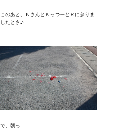
このあと、ＫさんとＫっつーとＲに参りま
したとさ♪
で、朝っ