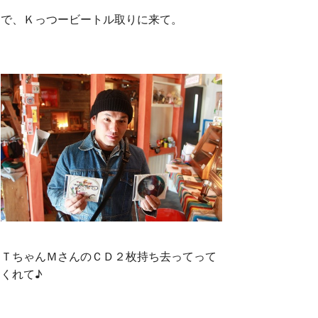
で、Ｋっつービートル取りに来て。
ＴちゃんＭさんのＣＤ２枚持ち去ってって
くれて♪