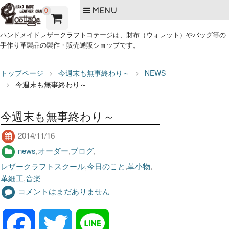
MENU
0
ハンドメイドレザークラフトコテージは、財布（ウォレット）やバッグ等の
手作り革製品の製作・販売通販ショップです。
トップページ
今週末も無事終わり～
NEWS
今週末も無事終わり～
今週末も無事終わり～
2014/11/16
news
,
オーダー
,
ブログ
,
レザークラフトスクール
,
今日のこと
,
革小物
,
革細工
,
音楽
コメントはまだありません
F
T
L