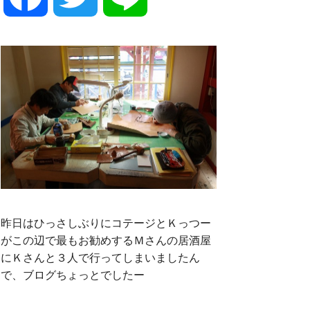
a
w
i
c
i
n
e
t
e
b
t
o
e
昨日はひっさしぶりにコテージとＫっつー
がこの辺で最もお勧めするＭさんの居酒屋
にＫさんと３人で行ってしまいましたん
o
r
で、ブログちょっとでしたー
k